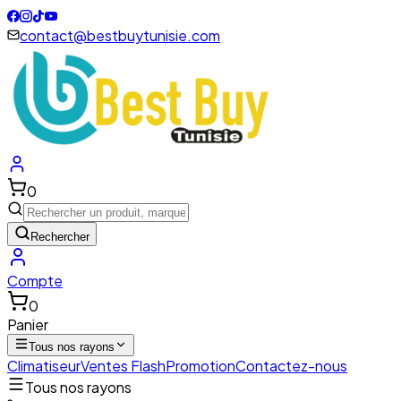
contact@bestbuytunisie.com
0
Rechercher
Compte
0
Panier
Tous nos rayons
Climatiseur
Ventes Flash
Promotion
Contactez-nous
Tous nos rayons