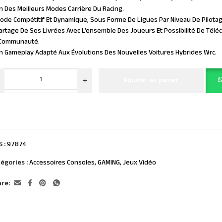
n Des Meilleurs Modes Carrière Du Racing.
ode Compétitif Et Dynamique, Sous Forme De Ligues Par Niveau De Pilota
artage De Ses Livrées Avec L’ensemble Des Joueurs Et Possibilité De Télé
 Communauté.
n Gameplay Adapté Aux Évolutions Des Nouvelles Voitures Hybrides Wrc.
Ajouter au panier
S :
97874
égories :
Accessoires Consoles
,
GAMING
,
Jeux Vidéo
re: