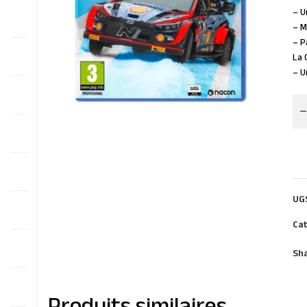
– U
– M
– P
La
– U
UG
Cat
Sha