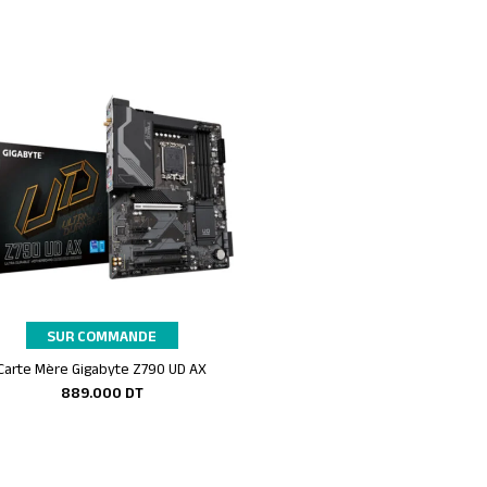
EN STOCK
SUR COMMANDE
Carte Mère Gigabyte Z790 UD AX
Souris Filaire Gamer Meetion GM19
Ajouter au panier
Ajouter au panier
Noir -GM19-2023
889.000
DT
39.000
DT