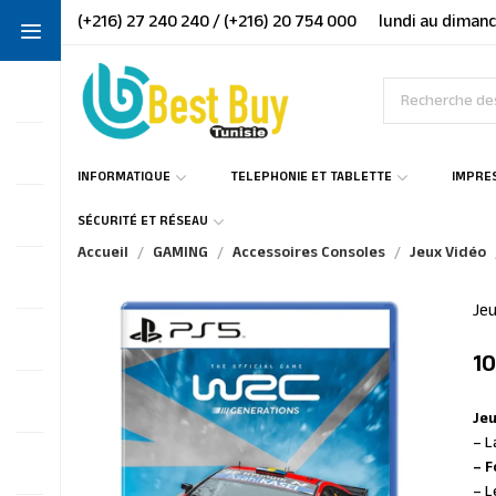
(+216) 27 240 240 / (+216) 20 754 000
lundi au dimanc
INFORMATIQUE
TELEPHONIE ET TABLETTE
IMPRE
SÉCURITÉ ET RÉSEAU
Accueil
GAMING
Accessoires Consoles
Jeux Vidéo
Je
1
Jeu
– L
– F
– L