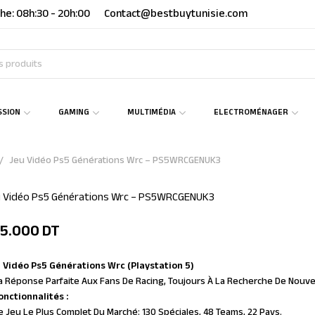
he: 08h:30 - 20h:00
Contact@bestbuytunisie.com
SSION
GAMING
MULTIMÉDIA
ELECTROMÉNAGER
Jeu Vidéo Ps5 Générations Wrc – PS5WRCGENUK3
u Vidéo Ps5 Générations Wrc – PS5WRCGENUK3
05.000
DT
 Vidéo Ps5 Générations Wrc (Playstation 5)
a Réponse Parfaite Aux Fans De Racing, Toujours À La Recherche De Nouv
onctionnalités :
e Jeu Le Plus Complet Du Marché: 130 Spéciales, 48 Teams, 22 Pays.