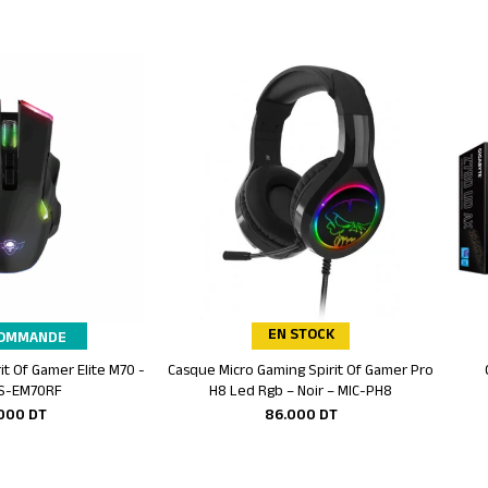
EN STOCK
COMMANDE
rit Of Gamer Elite M70 -
Casque Micro Gaming Spirit Of Gamer Pro
r au panier
Ajouter au panier
-S-EM70RF
H8 Led Rgb – Noir – MIC-PH8
.000
DT
86.000
DT