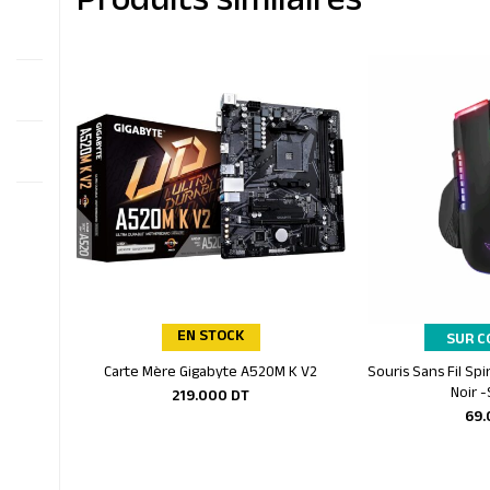
Produits similaires
EN STOCK
SUR 
Carte Mère Gigabyte A520M K V2
Souris Sans Fil Spi
Ajouter au panier
Ajoute
Noir 
219.000
DT
69