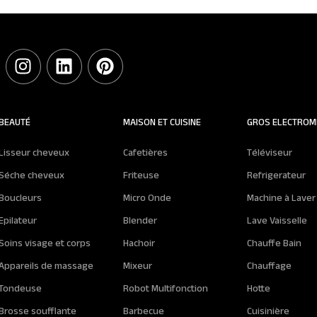
BEAUTÉ
MAISON ET CUISINE
GROS ELECTROM
Lisseur cheveux
Cafetières
Téléviseur
Séche cheveux
Friteuse
Refrigerateur
Boucleurs
Micro Onde
Machine à Laver
Epilateur
Blender
Lave Vaisselle
Soins visage et corps
Hachoir
Chauffe Bain
Appareils de massage
Mixeur
Chauffage
Tondeuse
Robot Multifonction
Hotte
Brosse soufflante
Barbecue
Cuisinière