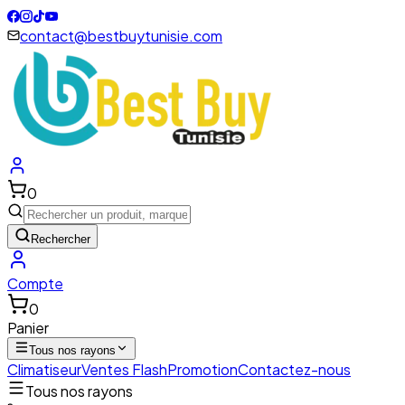
contact@bestbuytunisie.com
0
Rechercher
Compte
0
Panier
Tous nos rayons
Climatiseur
Ventes Flash
Promotion
Contactez-nous
Tous nos rayons