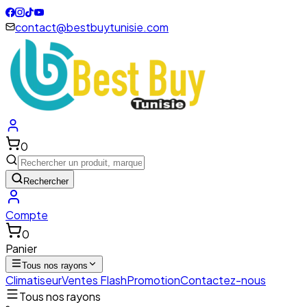
contact@bestbuytunisie.com
0
Rechercher
Compte
0
Panier
Tous nos rayons
Climatiseur
Ventes Flash
Promotion
Contactez-nous
Tous nos rayons