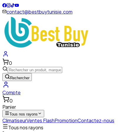
contact@bestbuytunisie.com
0
Rechercher
Compte
0
Panier
Tous nos rayons
Climatiseur
Ventes Flash
Promotion
Contactez-nous
Tous nos rayons