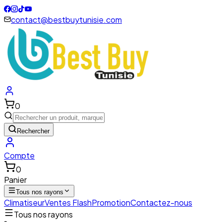
contact@bestbuytunisie.com
0
Rechercher
Compte
0
Panier
Tous nos rayons
Climatiseur
Ventes Flash
Promotion
Contactez-nous
Tous nos rayons