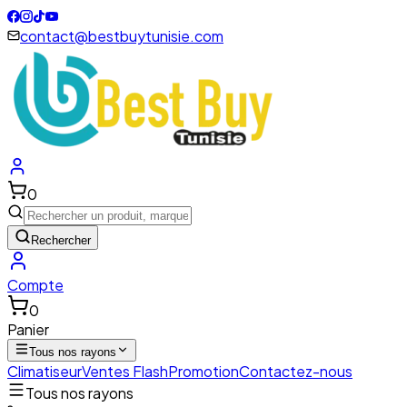
contact@bestbuytunisie.com
0
Rechercher
Compte
0
Panier
Tous nos rayons
Climatiseur
Ventes Flash
Promotion
Contactez-nous
Tous nos rayons