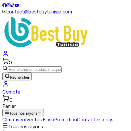
contact@bestbuytunisie.com
0
Rechercher
Compte
0
Panier
Tous nos rayons
Climatiseur
Ventes Flash
Promotion
Contactez-nous
Tous nos rayons