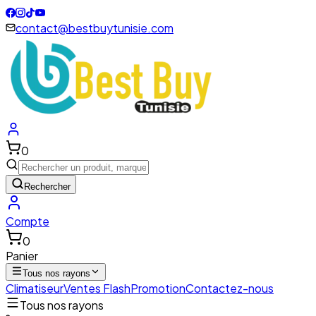
contact@bestbuytunisie.com
0
Rechercher
Compte
0
Panier
Tous nos rayons
Climatiseur
Ventes Flash
Promotion
Contactez-nous
Tous nos rayons