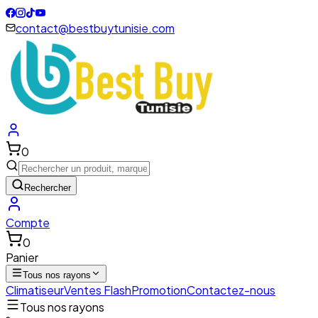
contact@bestbuytunisie.com
0
Rechercher
Compte
0
Panier
Tous nos rayons
Climatiseur
Ventes Flash
Promotion
Contactez-nous
Tous nos rayons