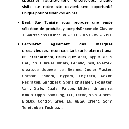
spéciales
régulièrement renouvelées, chaque
visite sur notre site devient une opportunité
unique pour réaliser vos envies…
Best Buy Tunisie
vous propose une vaste
sélection de produits, y compris
Ensemble Clavier
+ Souris Sans Fil Inca IWS-539T - Noir - IWS-539T
.
Découvrez également des
marques
prestigieuses
, reconnues tant sur le plan
national
et
international
, telles que:
Acer
,
Apple
,
Asus
,
Dell
,
hp
,
Huawei
,
Infinix
,
Lenovo
,
msi
,
Evertek
,
gigabyte
,
doogee
,
Itel
,
Realme
,
Cooler Master
,
Corsair
,
Eshark
,
Hyperx
,
Logitech
,
Razer
,
Redragon
,
Sandberg
,
Spirit of gamer
,
T-dagger
,
Varr
,
Xtrfy
,
Coala
,
Falcon
,
Midea
,
Unionaire
,
Nokia
,
Oppo
,
Samsung
,
TCL
,
Tecno
,
Vivo
,
Xiaomi
,
BioLux
,
Condor
,
Gree
,
LG
,
VEGA
,
Orient
,
Sony
,
Telefunken
,
Toshiba
, ...