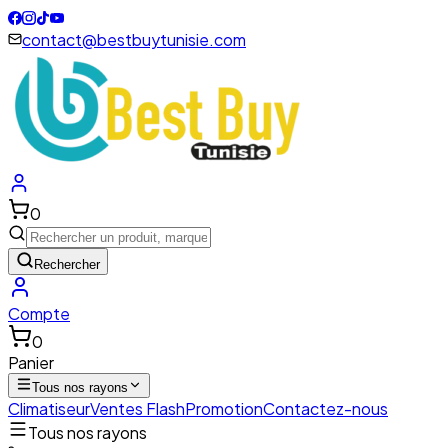
contact@bestbuytunisie.com
0
Rechercher
Compte
0
Panier
Tous nos rayons
Climatiseur
Ventes Flash
Promotion
Contactez-nous
Tous nos rayons