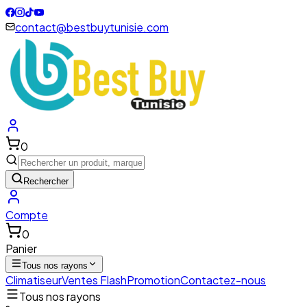
contact@bestbuytunisie.com
0
Rechercher
Compte
0
Panier
Tous nos rayons
Climatiseur
Ventes Flash
Promotion
Contactez-nous
Tous nos rayons