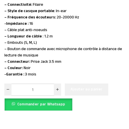
– Connectivité:
Filaire
– Style de casque portable
: In-ear
– Fréquence des écouteurs:
20-20000 Hz
-Impédance :
16
– Câble plat anti-noeuds
– Longueur de câble
: 1.2 m
– Embouts (S, M, L)
– Bouton de commande avec microphone de contrôle à distance de
lecture de musique
– Connecteur:
Prise Jack 3.5 mm
– Couleur:
Noir
-Garantie :
3 mois
Ajouter au panier
Commander par Whatsapp