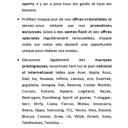
sports
, il y en a pour tous les goûts et tous les
besoins.
Profitez chaque jour de nos
offres irrésistibles
et
laissez-vous séduire par nos
promotions
exclusives
. Grâce à des
ventes flash
et des
offres
spéciales
régulièrement renouvelées, chaque
visite sur notre site devient une opportunité
unique pour réaliser vos envies…
Découvrez également des
marques
prestigieuses
, reconnues tant sur le plan
national
et
international
, telles que:
Acer
,
Apple
,
Asus
,
Dell
,
hp
,
Huawei
,
Infinix
,
Lenovo
,
msi
,
Evertek
,
gigabyte
,
doogee
,
Itel
,
Realme
,
Cooler Master
,
Corsair
,
Eshark
,
Hyperx
,
Logitech
,
Razer
,
Redragon
,
Sandberg
,
Spirit of gamer
,
T-dagger
,
Varr
,
Xtrfy
,
Coala
,
Falcon
,
Midea
,
Unionaire
,
Nokia
,
Oppo
,
Samsung
,
TCL
,
Tecno
,
Vivo
,
Xiaomi
,
BioLux
,
Condor
,
Gree
,
LG
,
VEGA
,
Orient
,
Sony
,
Telefunken
,
Toshiba
, ...