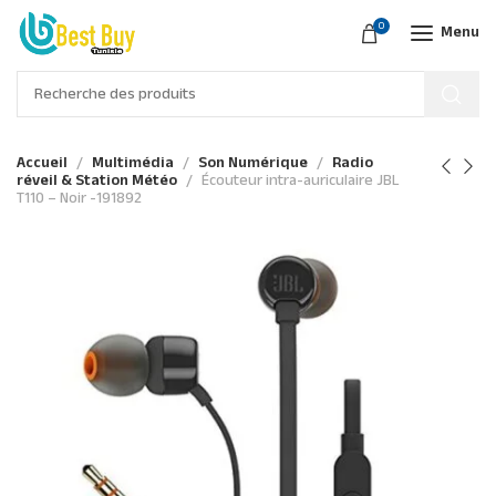
0
Menu
Accueil
Multimédia
Son Numérique
Radio
réveil & Station Météo
Écouteur intra-auriculaire JBL
T110 – Noir -191892