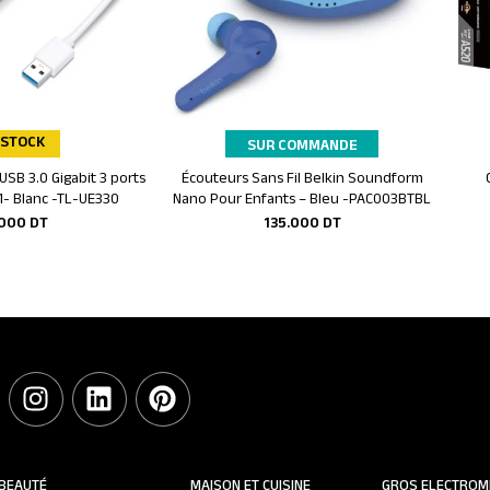
 STOCK
SUR COMMANDE
SB 3.0 Gigabit 3 ports
Écouteurs Sans Fil Belkin Soundform
r au panier
Ajouter au panier
1- Blanc -TL-UE330
Nano Pour Enfants – Bleu -PAC003BTBL
.000
DT
135.000
DT
BEAUTÉ
MAISON ET CUISINE
GROS ELECTROM