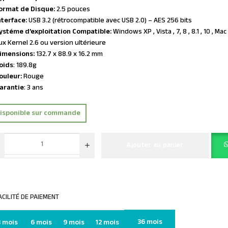
ormat de Disque:
2.5 pouces
nterface:
USB 3.2 (rétrocompatible avec USB 2.0) – AES 256 bits
ystéme d’exploitation Compatible:
Windows XP , Vista , 7, 8 , 8.1 , 10 , M
ux Kernel 2.6 ou version ultérieure
Dimensions:
132.7 x 88.9 x 16.2 mm
oids
: 189.8g
ouleur:
Rouge
arantie
: 3 ans
isponible sur commande
Ajouter au panier
ACILITÉ DE PAIEMENT
36 mois
3 mois
6 mois
9 mois
12 mois