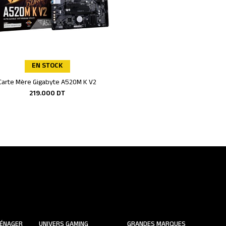
EN STOCK
SUR COMMANDE
Carte Mère Gigabyte A520M K V2
Souris Gaming Spirit Of Gamer P
Ajouter au panier
Ajouter au panier
RGB -Noir -S-PM5RGB
219.000
DT
45.000
DT
ÉNAGER
UNIVERS GAMING
GRANDES MARQUES