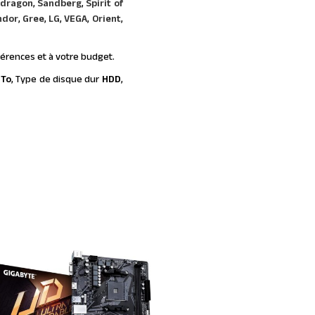
dragon
,
Sandberg
,
Spirit of
ndor
,
Gree
,
LG
,
VEGA
,
Orient
,
férences et à votre budget.
 To
, Type de disque dur
HDD
,