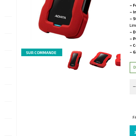
– F
– I
– S
Lin
– 
– P
– C
– G
SUR COMMANDE
D
F