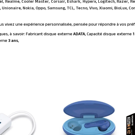
el
,
Realme
,
Cooler Master
,
Corsair
,
Eshark
,
Hyperx
,
Logitech
,
Razer
,
Re
,
Unionaire
,
Nokia
,
Oppo
,
Samsung
,
TCL
,
Tecno
,
Vivo
,
Xiaomi
,
BioLux
,
Co
vous vivez une expérience personnalisée, pensée pour répondre à vos pré
iques, à savoir: Fabricant disque externe
ADATA
, Capacité disque externe
1
terne
3 ans
,