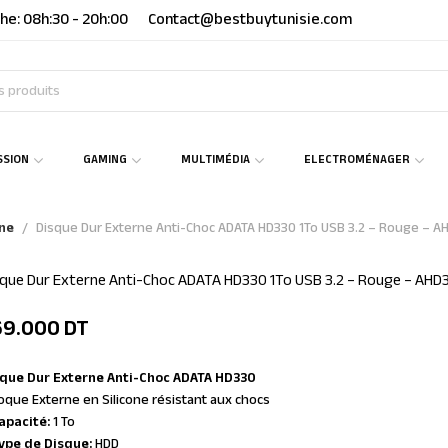
he: 08h:30 - 20h:00
Contact@bestbuytunisie.com
SSION
GAMING
MULTIMÉDIA
ELECTROMÉNAGER
rne
Disque Dur Externe Anti-Choc ADATA HD330 1To USB 3.2 – Rouge – 
sque Dur Externe Anti-Choc ADATA HD330 1To USB 3.2 – Rouge – AH
69.000
DT
sque Dur Externe Anti-Choc ADATA HD330
oque Externe en Silicone résistant aux chocs
apacité:
1 To
ype de Disque:
HDD