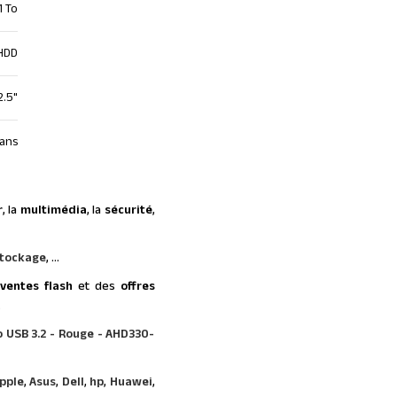
1 To
HDD
2.5"
 ans
r
, la
multimédia
, la
sécurité
,
tockage
, ...
s
ventes flash
et des
offres
…
 USB 3.2 - Rouge - AHD330-
pple
,
Asus
,
Dell
,
hp
,
Huawei
,