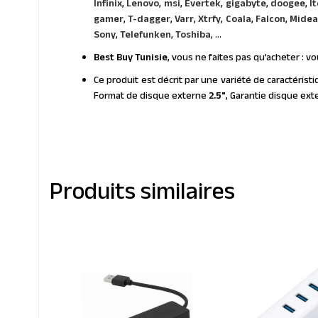
Infinix
,
Lenovo
,
msi
,
Evertek
,
gigabyte
,
doogee
,
It
gamer
,
T-dagger
,
Varr
,
Xtrfy
,
Coala
,
Falcon
,
Midea
Sony
,
Telefunken
,
Toshiba
, ...
Best Buy Tunisie
, vous ne faites pas qu’acheter : 
Ce produit est décrit par une variété de caractérist
Format de disque externe
2.5"
, Garantie disque ex
Produits similaires