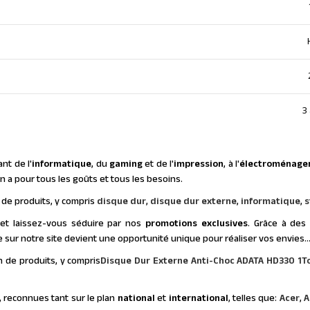
3
nt de l'
informatique
, du
gaming
et de l'
impression
, à l'
électroménage
y en a pour tous les goûts et tous les besoins.
de produits, y compris
disque dur
,
disque dur externe
,
informatique
,
s
et laissez-vous séduire par nos
promotions exclusives
. Grâce à de
 sur notre site devient une opportunité unique pour réaliser vos envies
 de produits, y compris
Disque Dur Externe Anti-Choc ADATA HD330 1To
, reconnues tant sur le plan
national
et
international
, telles que:
Acer
,
A