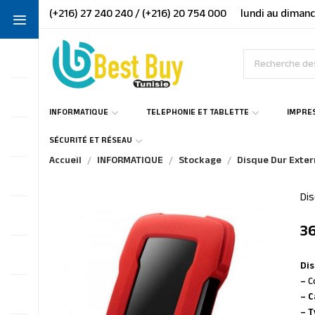
(+216) 27 240 240 / (+216) 20 754 000
lundi au dimanc
INFORMATIQUE
TELEPHONIE ET TABLETTE
IMPRE
SÉCURITÉ ET RÉSEAU
Accueil
INFORMATIQUE
Stockage
Disque Dur Exte
Di
3
Di
–
C
– C
– T