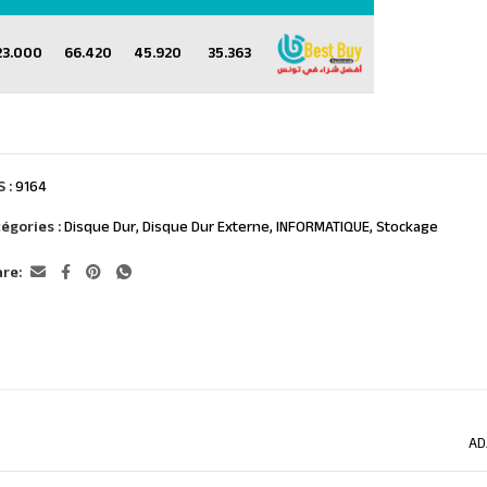
23.000
66.420
45.920
35.363
S :
9164
égories :
Disque Dur
,
Disque Dur Externe
,
INFORMATIQUE
,
Stockage
re:
AD