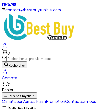
contact@bestbuytunisie.com
0
Rechercher
Compte
0
Panier
Tous nos rayons
Climatiseur
Ventes Flash
Promotion
Contactez-nous
Tous nos rayons