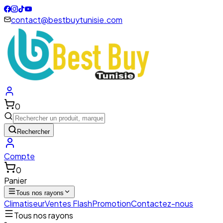
contact@bestbuytunisie.com
0
Rechercher
Compte
0
Panier
Tous nos rayons
Climatiseur
Ventes Flash
Promotion
Contactez-nous
Tous nos rayons