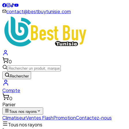
contact@bestbuytunisie.com
0
Rechercher
Compte
0
Panier
Tous nos rayons
Climatiseur
Ventes Flash
Promotion
Contactez-nous
Tous nos rayons