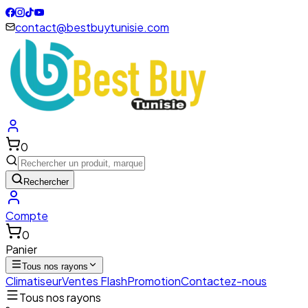
contact@bestbuytunisie.com
0
Rechercher
Compte
0
Panier
Tous nos rayons
Climatiseur
Ventes Flash
Promotion
Contactez-nous
Tous nos rayons