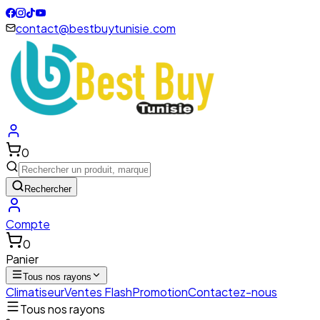
contact@bestbuytunisie.com
0
Rechercher
Compte
0
Panier
Tous nos rayons
Climatiseur
Ventes Flash
Promotion
Contactez-nous
Tous nos rayons