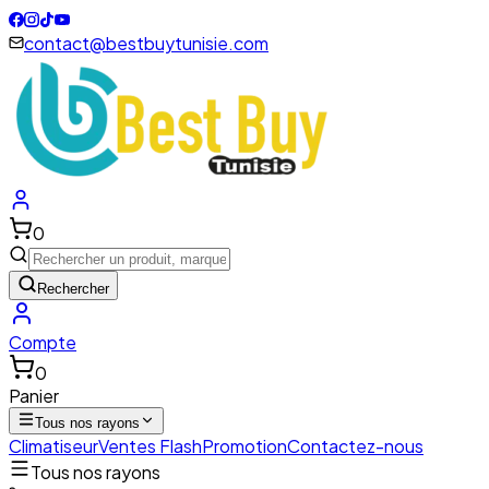
contact@bestbuytunisie.com
0
Rechercher
Compte
0
Panier
Tous nos rayons
Climatiseur
Ventes Flash
Promotion
Contactez-nous
Tous nos rayons