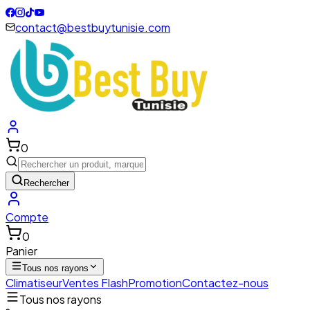
contact@bestbuytunisie.com
0
Rechercher
Compte
0
Panier
Tous nos rayons
Climatiseur
Ventes Flash
Promotion
Contactez-nous
Tous nos rayons