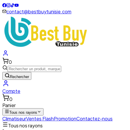
contact@bestbuytunisie.com
0
Rechercher
Compte
0
Panier
Tous nos rayons
Climatiseur
Ventes Flash
Promotion
Contactez-nous
Tous nos rayons