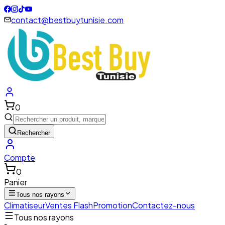
contact@bestbuytunisie.com
0
Rechercher
Compte
0
Panier
Tous nos rayons
Climatiseur
Ventes Flash
Promotion
Contactez-nous
Tous nos rayons