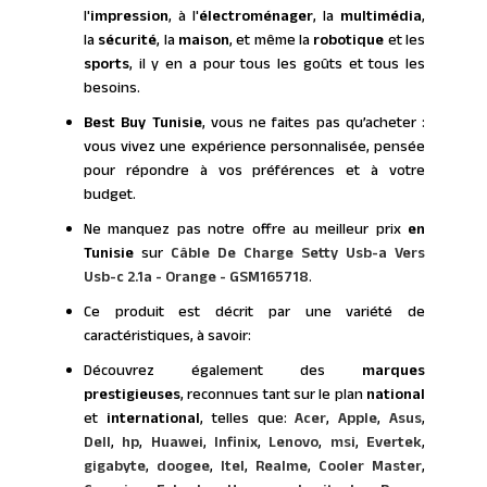
l'
impression
, à l'
électroménager
, la
multimédia
,
la
sécurité
, la
maison
, et même la
robotique
et les
sports
, il y en a pour tous les goûts et tous les
besoins.
Best Buy Tunisie
, vous ne faites pas qu’acheter :
vous vivez une expérience personnalisée, pensée
pour répondre à vos préférences et à votre
budget.
Ne manquez pas notre offre au meilleur prix
en
Tunisie
sur
Câble De Charge Setty Usb-a Vers
Usb-c 2.1a - Orange - GSM165718
.
Ce produit est décrit par une variété de
caractéristiques, à savoir:
Découvrez également des
marques
prestigieuses
, reconnues tant sur le plan
national
et
international
, telles que:
Acer
,
Apple
,
Asus
,
Dell
,
hp
,
Huawei
,
Infinix
,
Lenovo
,
msi
,
Evertek
,
gigabyte
,
doogee
,
Itel
,
Realme
,
Cooler Master
,