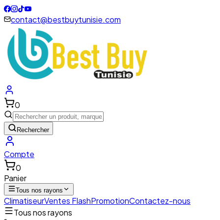
contact@bestbuytunisie.com
0
Rechercher
Compte
0
Panier
Tous nos rayons
Climatiseur
Ventes Flash
Promotion
Contactez-nous
Tous nos rayons