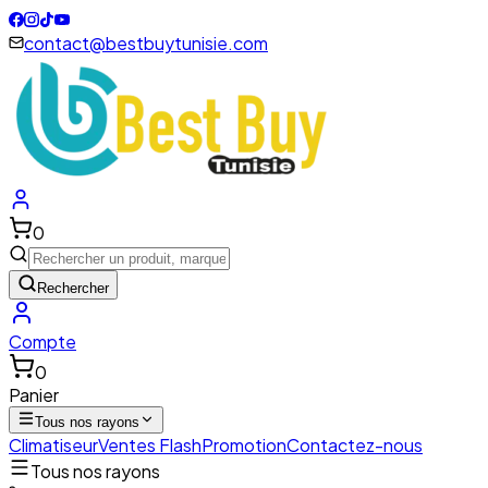
contact@bestbuytunisie.com
0
Rechercher
Compte
0
Panier
Tous nos rayons
Climatiseur
Ventes Flash
Promotion
Contactez-nous
Tous nos rayons