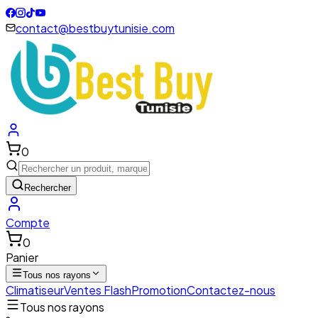
contact@bestbuytunisie.com
0
Rechercher
Compte
0
Panier
Tous nos rayons
Climatiseur
Ventes Flash
Promotion
Contactez-nous
Tous nos rayons